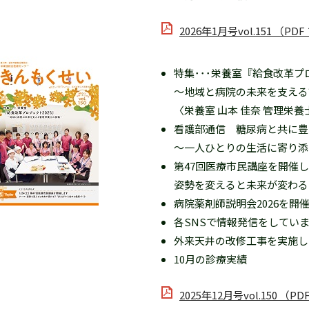
2026年1月号vol.151 （PD
特集･･･栄養室『給食改革プロ
～地域と病院の未来を支える
〈栄養室 山本 佳奈 管理栄養
看護部通信 糖尿病と共に豊
～一人ひとりの生活に寄り添
第47回医療市民講座を開催
姿勢を変えると未来が変わる
病院薬剤師説明会2026を開
各SNSで情報発信をしてい
外来天井の改修工事を実施し
10月の診療実績
2025年12月号vol.150 （P