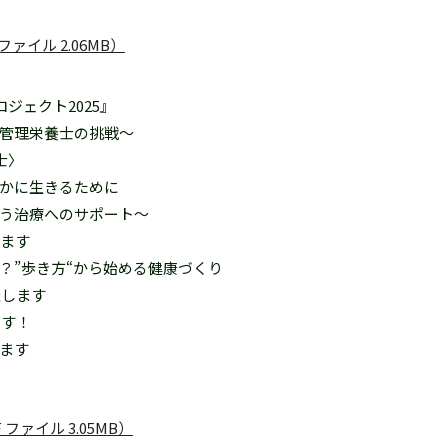
F ファイル 2.06MB）
ジェクト2025』
管理栄養士の挑戦～
士〉
かに生きるために
う治療へのサポート～
します
？”歩き方“から始める健康づくり
催します
ます！
ます
DF ファイル 3.05MB）