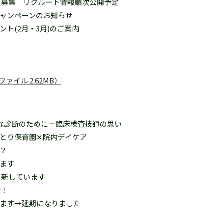
採用職員募集 リクルート情報順次公開予定
ャンペーンのお知らせ
ト(2月・3月)のご案内
F ファイル 2.62MB）
確な診断のためにー臨床検査技師の思い
とり保育園✕院内デイケア
？
ます
更新しています
す！
ます→延期になりました