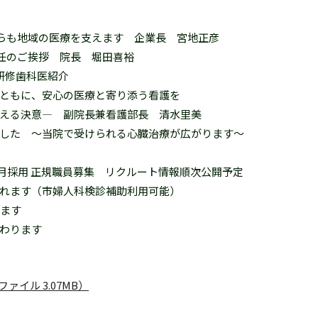
らも地域の医療を支えます 企業長 宮地正彦
任のご挨拶 院長 堀田喜裕
・研修歯科医紹介
ともに、安心の医療と寄り添う看護を
える決意― 副院長兼看護部長 清水里美
した ～当院で受けられる心臓治療が広がります～
7）年4月採用 正規職員募集 リクルート情報順次公開予定
れます（市婦人科検診補助利用可能）
します
わります
F ファイル 3.07MB）