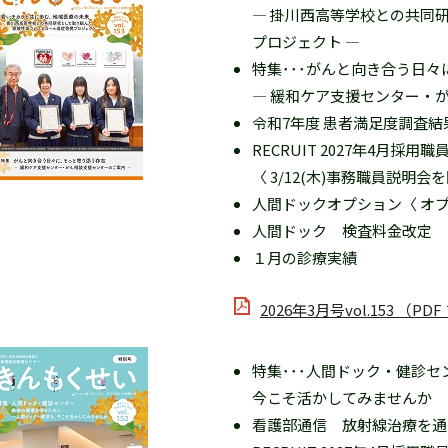
― 掛川西高等学校との共同
プロジェクト ―
特集･･･がんと向き合う日
― 緩和ケア支援センター・
令和7年度 患者満足度調査結
RECRUIT 2027年4月
〈 3/12(木)事務職員説明会
人間ドックオプション〈 オプ
人間ドック 検査料金改定
１月の診療実績
2026年3月号vol.153 （PD
特集･･･人間ドック・健診
今こそ活かしてみませんか
看護部通信 放射線治療を通