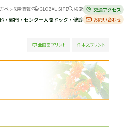
方へ
採用情報
GLOBAL SITE
検索
交通アクセス
お問い合わせ
科・部門・センター
人間ドック・健診
全画面プリント
本文プリント