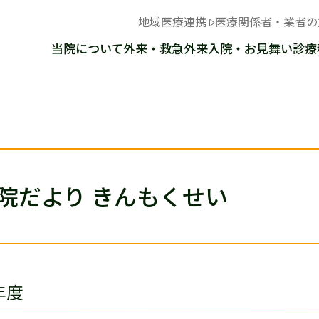
地域医療連携
医療関係者・業者の
当院について
外来・救急外来
入院・お見舞い
診療
院だより きんもくせい
年度