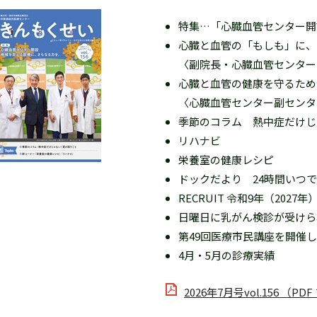
特集…「心臓血管センター
心臓と血管の「もしも」に、
〈副院長・心臓血管センター
心臓と血管の健康を守るた
〈心臓血管センター副センタ
季節のコラム 熱中症だけじ
リハナビ
栄養室の健康レシピ
ドックだより 24時間いつで
RECRUIT 令和9年（20
日曜日に乳がん検診が受けら
第49回医療市民講座を開催し
4月・5月の診療実績
2026年7月号vol.156 （PD