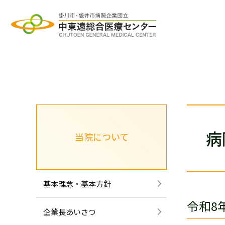
グ
本
ロ
フ
ロ
文
ー
ッ
ー
へ
カ
タ
バ
ル
ー
ル
ナ
へ
ナ
ビ
病
当院について
ビ
ゲ
ゲ
ー
ー
シ
シ
ョ
基本理念・基本方針
ョ
ン
令和8
ン
へ
企業長あいさつ