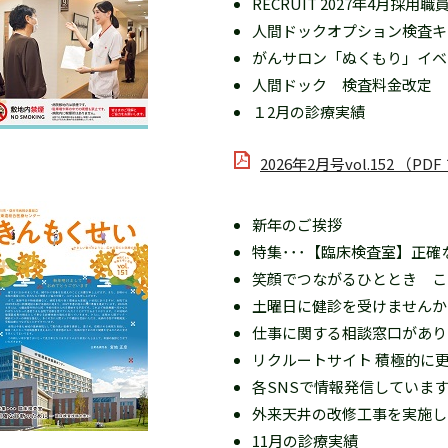
RECRUIT 2027年4月
人間ドックオプション検査キ
がんサロン「ぬくもり」イベン
人間ドック 検査料金改定
１2月の診療実績
2026年2月号vol.152 （PD
新年のご挨拶
特集･･･【臨床検査室】正
笑顔でつながるひととき こ
土曜日に健診を受けませんか
仕事に関する相談窓口があり
リクルートサイト 積極的に
各SNSで情報発信していま
外来天井の改修工事を実施し
11月の診療実績