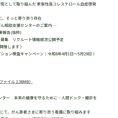
研究として取り組んだ 家族性高コレステロール血症啓発
々に、そっと寄り添う存在
がん相談支援センターのご案内 ―
果報告(抜粋)
採用職員募集 リクルート情報順次公開予定
を開催します 〉
ション検査キャンペーン｜令和8年4月1日～5月29日 〉
F ファイル 2.38MB）
センター 未来の健康を守るために―人間ドック・健診を
じて、がん患者さまに寄り添う看護に取り組みます