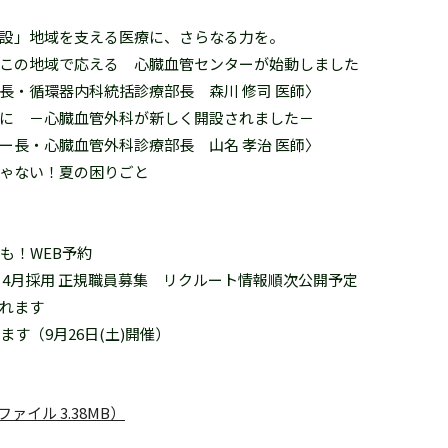
開設」地域を支える医療に、さらなる力を。
この地域で応える 心臓血管センターが始動しました
長・循環器内科統括診療部長 森川 修司 医師〉
めに －心臓血管外科が新しく開設されました－
ー長・心臓血管外科診療部長 山名 孝治 医師〉
ゃない！夏の困りごと
も！WEB予約
27年）4月採用 正規職員募集 リクルート情報順次公開予定
れます
ます（9月26日(土)開催）
F ファイル 3.38MB）