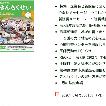
特集 企業長と新院長に聞く
企業長メッセージ ～これか
新院長メッセージ ～院長就
令和8年度新規採用研修医
看護部通信 地域の皆さまと
―看護の力で地域の安心を支
心臓血管センターを開設しま
医師異動のお知らせ
RECRUIT 令和9（202
土曜日に婦人科検診が受けら
第48回医療市民講座を開催
きんもくせいの発行方法が変
3月の診療実績
2026年5月号vol.155 （PD