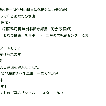
化器疾患－消化器内科×消化器外科の最前線】
ラで守るあなたの健康
 医師〉
副医務局長 兼 外科診療部長 河合 徹 医師〉
「お腹の健康」をサポート！当院の内視鏡センターにお
タートします
受けられます
績
ＡＩ電話を導入しました
令和8年度入学生募集（一般入学試験）
中！
ます！
ントのご案内「タイルコースター」作り