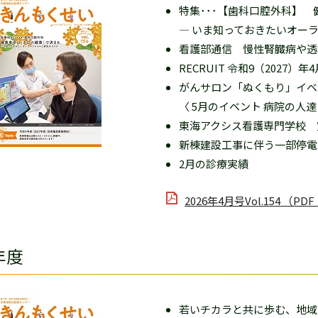
特集･･･【歯科口腔外科】
― いま知っておきたいオー
看護部通信 慢性腎臓病や透
RECRUIT 令和9（202
がんサロン「ぬくもり」イベ
〈 5月のイベント 病院の人
東海アクシス看護専門学校 
新棟建設工事に伴う一部停電
2月の診療実績
2026年4月号Vol.154 （PD
年度
若いチカラと共に歩む、地域