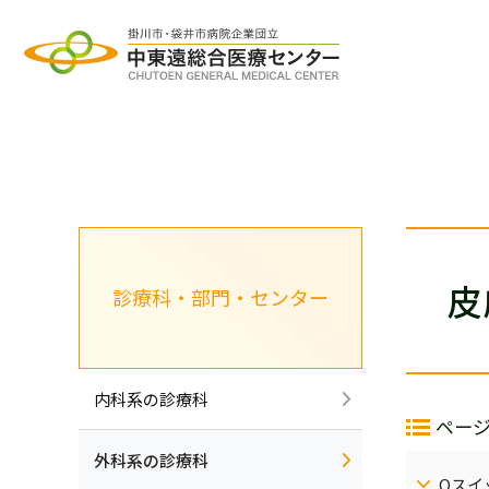
グ
本
ロ
フ
ロ
文
ー
ッ
ー
へ
カ
タ
バ
ル
ー
ル
ナ
へ
ナ
ビ
皮
診療科・部門・センター
ビ
ゲ
ゲ
ー
ー
シ
シ
ョ
内科系の診療科
ペー
ョ
ン
ン
へ
外科系の診療科
Qスイ