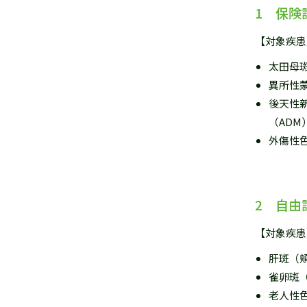
1 保険
【対象疾患
太田母
異所性
後天性
（ADM
外傷性
2 自由
【対象疾患
肝斑（
雀卵斑
老人性