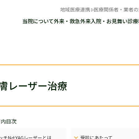
地域医療連携
医療関係者・業者の
当院について
外来・救急外来
入院・お見舞い
診療
膚レーザー治療
ジ内目次
ッチNd:YAGレーザーとは
受診にあたって