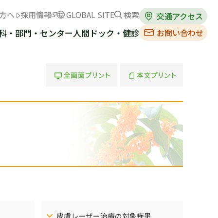
方へ
採用情報
GLOBAL SITE
検索
交通アクセス
お問い合わせ
科・部門・センター
人間ドック・健診
全画面プリント
本文プリント
皮膚レーザー治療の対象疾患