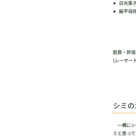
日光黒
扁平母
肌質・肝斑
(レーザー
シミの
一概にシミ
ミと思って