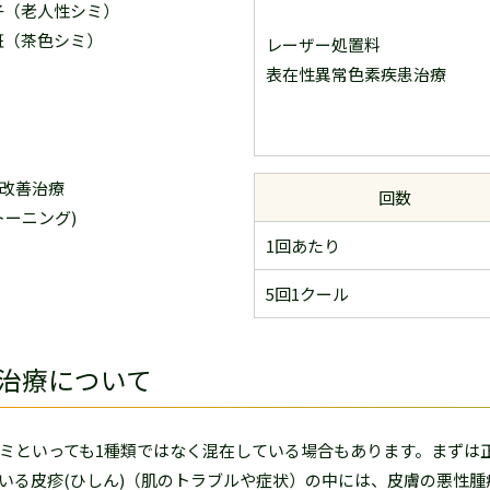
子（老人性シミ）
斑（茶色シミ）
レーザー処置料
表在性異常色素疾患治療
改善治療
回数
トーニング)
1回あたり
5回1クール
治療について
といっても1種類ではなく混在している場合もあります。まずは
いる皮疹(ひしん)（肌のトラブルや症状）の中には、皮膚の悪性