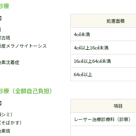
診療
】
処置面積
斑
4㎠未満
蒙古斑
新皮メラノサイトーシス
4㎠以上16㎠未満
）
16㎠以上64㎠未満
色素沈着症
64㎠以上
診療（全額自己負担）
】
項目
頬シミ）
レーザー治療診療料（診察）
（そばかす）
色素斑