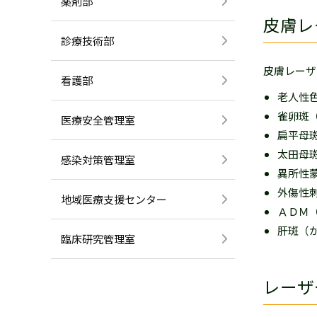
薬剤部
皮膚レ
診療技術部
皮膚レーザ
看護部
老人性
雀卵斑
医療安全管理室
扁平母
太田母
感染対策管理室
異所性
外傷性
地域医療支援センター
ＡＤＭ
肝斑（
臨床研究管理室
レーザ