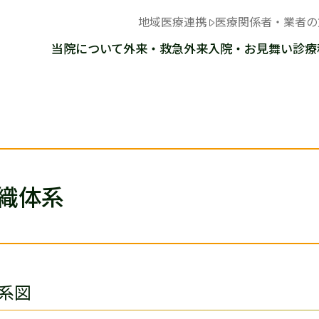
地域医療連携
医療関係者・業者の
当院について
外来・救急外来
入院・お見舞い
診療
織体系
系図