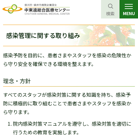
MENU
検索
グ
本
ロ
フ
ロ
文
ー
ッ
感染管理に関する取り組み
ー
へ
カ
タ
バ
ル
ー
感染予防を目的に、患者さまやスタッフを感染の危険性か
ル
ナ
へ
ら守り安全を確保できる環境を整えます。
ナ
ビ
ビ
ゲ
理念・方針
ゲ
ー
ー
シ
すべてのスタッフが感染対策に関する知識を持ち、感染予
シ
ョ
防に積極的に取り組むことで患者さまやスタッフを感染か
ョ
ン
ら守ります。
ン
へ
院内感染対策マニュアルを遵守し、感染対策を適切に
へ
行うための教育を実施します。