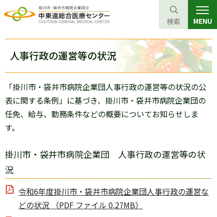
MENU
検索
グ
本
ロ
フ
ロ
文
ー
ッ
人事行政の運営等の状況
ー
へ
カ
タ
バ
ル
ー
「掛川市・袋井市病院企業団人事行政の運営等の状況の公
ル
ナ
へ
表に関する条例」に基づき、掛川市・袋井市病院企業団の
ナ
ビ
任免、給与、勤務条件などの概要についてお知らせしま
ビ
ゲ
す。
ゲ
ー
ー
シ
掛川市・袋井市病院企業団 人事行政の運営等の状
シ
ョ
況
ョ
ン
ン
へ
令和6年度掛川市・袋井市病院企業団人事行政の運営な
へ
どの状況 （PDF ファイル 0.27MB）