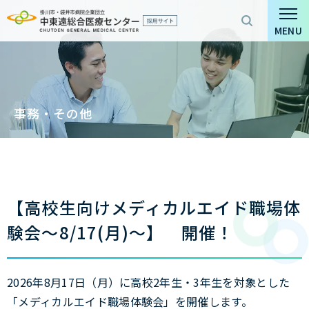
グ
本
ロ
フ
ロ
文
ー
ッ
MENU
ー
へ
カ
タ
バ
ル
ー
ル
ナ
へ
ナ
ビ
事務・その他
ビ
ゲ
ゲ
ー
ー
シ
シ
ョ
ョ
ン
【高校生向けメディカルエイド職場体
ン
へ
験会～8/17(月)～】 開催！
へ
2026年8月17日（月）に高校2年生・3年生を対象とした
「メディカルエイド職場体験会」を開催します。