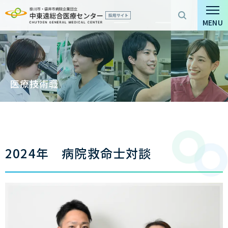
グ
本
ロ
フ
ロ
文
ー
ッ
MENU
ー
へ
カ
タ
バ
ル
ー
ル
ナ
へ
ナ
ビ
医療技術職
ビ
ゲ
ゲ
ー
ー
シ
シ
ョ
ョ
ン
2024年 病院救命士対談
ン
へ
へ