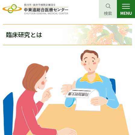
MENU
検索
グ
本
ロ
フ
ロ
文
ー
ッ
臨床研究とは
ー
へ
カ
タ
バ
ル
ー
ル
ナ
へ
ナ
ビ
ビ
ゲ
ゲ
ー
ー
シ
シ
ョ
ョ
ン
ン
へ
へ