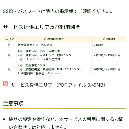
SSID・パスワードは院内の掲示版でご確認ください。
サービス提供エリア及び利用時間
エリア
利用可能な場所
利用時間
①
救命救急センター外来待合
24時間
1階：外来待合、外来化学療法室
②
2階：外来待合、人間ドック・健診センター
7時30分～19時00分
3階：リハビリテーション室受付
2階：血液浄化センター
③
3階：患者説明室、救急病棟、ICU・CCUセンター
6時00分～22時00分
4～8階病棟：各病室、デイルーム
サービス提供エリア （PDF ファイル 0.49MB）
注意事項
機器の設定や操作など、本サービスの利用に関するお問
い合わせには対応しません。