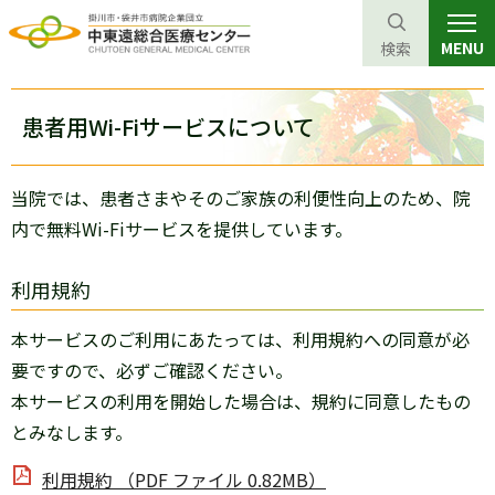
MENU
検索
グ
本
ロ
フ
ロ
文
ー
ッ
患者用Wi-Fiサービスについて
ー
へ
カ
タ
バ
ル
ー
当院では、患者さまやそのご家族の利便性向上のため、院
ル
ナ
へ
内で無料Wi-Fiサービスを提供しています。
ナ
ビ
ビ
ゲ
利用規約
ゲ
ー
ー
シ
本サービスのご利用にあたっては、利用規約への同意が必
シ
ョ
要ですので、必ずご確認ください。
ョ
ン
本サービスの利用を開始した場合は、規約に同意したもの
ン
へ
とみなします。
へ
利用規約 （PDF ファイル 0.82MB）