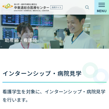
グ
本
ロ
フ
ロ
文
ー
ッ
MENU
ー
へ
カ
タ
バ
ル
ー
ル
ナ
へ
ナ
ビ
助産師・看護師
ビ
ゲ
ゲ
ー
ー
シ
シ
ョ
ョ
ン
インターンシップ・病院見学
ン
へ
へ
看護学生を対象に、インターンシップ・病院見学
を行います。