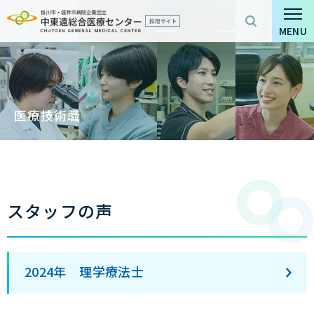
グ
本
ロ
フ
ロ
文
ー
ッ
MENU
ー
へ
カ
タ
バ
ル
ー
ル
ナ
へ
ナ
ビ
医療技術職
ビ
ゲ
ゲ
ー
ー
シ
シ
ョ
ョ
ン
スタッフの声
ン
へ
へ
2024年 理学療法士