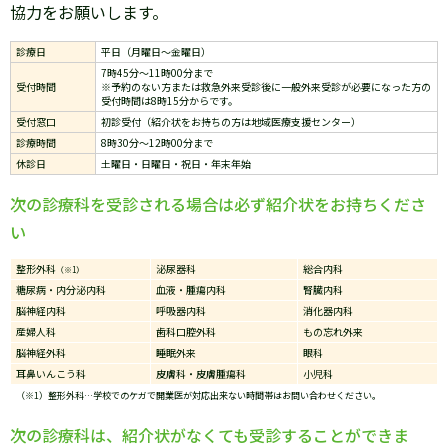
協力をお願いします。
診療日
平日（月曜日～金曜日）
7時45分～11時00分まで
受付時間
※予約のない方または救急外来受診後に一般外来受診が必要になった方の
受付時間は8時15分からです。
受付窓口
初診受付（紹介状をお持ちの方は地域医療支援センター）
診療時間
8時30分～12時00分まで
休診日
土曜日・日曜日・祝日・年末年始
次の診療科を受診される場合は必ず紹介状をお持ちくださ
い
整形外科
泌尿器科
総合内科
（※1）
糖尿病・内分泌内科
血液・腫瘍内科
腎臓内科
脳神経内科
呼吸器内科
消化器内科
産婦人科
歯科口腔外科
もの忘れ外来
脳神経外科
睡眠外来
眼科
耳鼻いんこう科
皮膚科・皮膚腫瘍科
小児科
（※1）整形外科…学校でのケガで開業医が対応出来ない時間帯はお問い合わせください。
次の診療科は、紹介状がなくても受診することができま