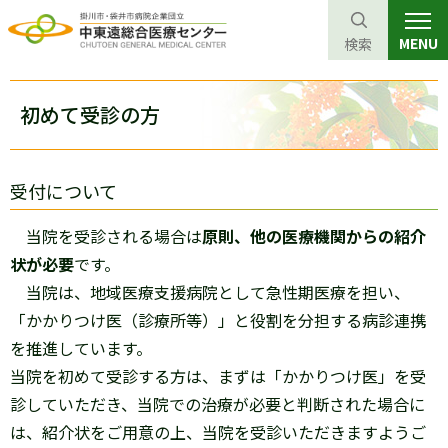
MENU
検索
グ
本
ロ
フ
ロ
文
ー
ッ
初めて受診の方
ー
へ
カ
タ
バ
ル
ー
ル
ナ
へ
受付について
ナ
ビ
当院を受診される場合は
原則、他の医療機関からの紹介
ビ
ゲ
状が必要
です。
ゲ
ー
当院は、地域医療支援病院として急性期医療を担い、
ー
シ
「かかりつけ医（診療所等）」と役割を分担する病診連携
シ
ョ
を推進しています。
ョ
ン
当院を初めて受診する方は、まずは「かかりつけ医」を受
ン
へ
診していただき、当院での治療が必要と判断された場合に
へ
は、紹介状をご用意の上、当院を受診いただきますようご