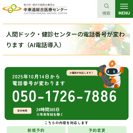
MENU
検索
グ
本
ロ
フ
ロ
文
ー
ッ
人間ドック・健診センターの電話番号が変わ
ー
へ
カ
タ
ります（AI電話導入）
バ
ル
ー
ル
ナ
へ
ナ
ビ
ビ
ゲ
ゲ
ー
ー
シ
シ
ョ
ョ
ン
ン
へ
へ