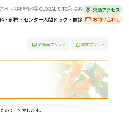
方へ
採用情報
GLOBAL SITE
検索
交通アクセス
お問い合わせ
科・部門・センター
人間ドック・健診
全画面プリント
本文プリント
したので、公表します。