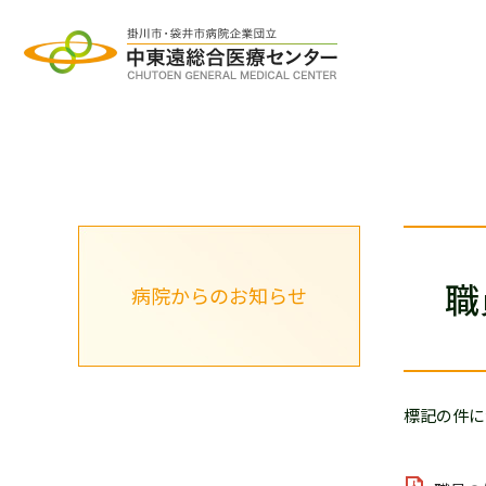
グ
本
ロ
フ
ロ
文
ー
ッ
ー
へ
カ
タ
バ
ル
ー
ル
ナ
へ
ナ
ビ
職
病院からのお知らせ
ビ
ゲ
ゲ
ー
ー
シ
シ
ョ
標記の件に
ョ
ン
ン
へ