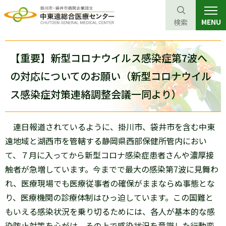
MENU
検索
グ
本
ロ
フ
ロ
文
ー
ッ
【重要】新型コロナウイルス感染症第7波へ
ー
へ
カ
タ
の対応についてのお願い（新型コロナウイル
バ
ル
ー
ス感染症対策連絡調整会議一同より）
ル
ナ
へ
ナ
ビ
ビ
ゲ
連日報道されているように、掛川市、袋井市を含む中東
ゲ
ー
遠地域と湖西市を管轄する静岡県西部保健所管内におい
ー
シ
て、７月に入ってから新型コロナ感染症患者さんや濃厚接
シ
ョ
触者が急増しています。今までで最大の感染第7波に見舞わ
ョ
ン
れ、医療現場でも医療従事者の確保がままならぬ事態とな
ン
へ
り、医療機関の診療体制はひっ迫しています。この国難と
へ
もいえる感染状況を乗り切るためには、各人が基本的な感
染防止対策を心がけ、その上で感染状況を意識した行動変