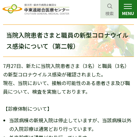
MENU
検索
グ
本
ロ
フ
ロ
文
ー
ッ
当院入院患者さまと職員の新型コロナウイル
ー
へ
カ
タ
ス感染について（第二報）
バ
ル
ー
ル
ナ
へ
ナ
ビ
7月27日、新たに当院入院患者さま（3名）と職員（3名）
ビ
ゲ
の新型コロナウイルス感染が確認されました。
ゲ
ー
現在、当院において、接触の可能性のある患者さま及び職
ー
シ
員について、検査を実施しております。
シ
ョ
ョ
ン
【診療体制について】
ン
へ
当該病棟の新規入院は停止していますが、当該病棟以外
へ
の入院診療は通常どおり行っています。