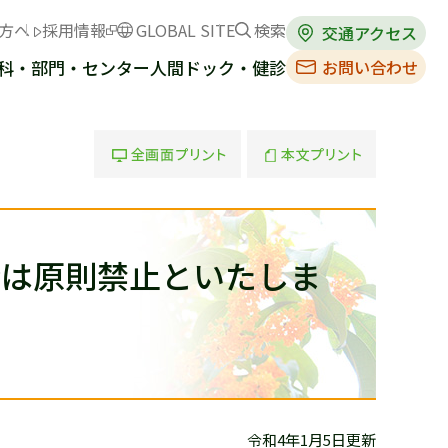
方へ
採用情報
GLOBAL SITE
検索
交通アクセス
お問い合わせ
科・部門・センター
人間ドック・健診
全画面プリント
本文プリント
面会は原則禁止といたしま
令和4年1月5日更新