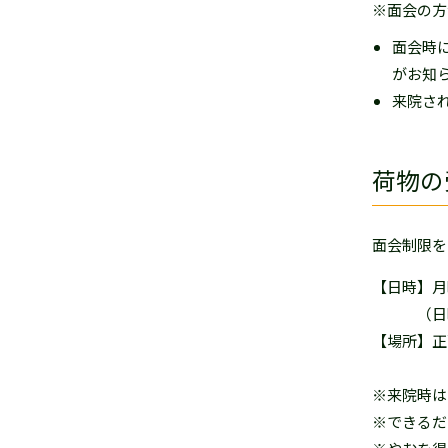
※面会の方
面会時
がお知
来院さ
荷物の
面会制限を
【日時】月
（日曜
【場所】正
※来院時は
※できるだ