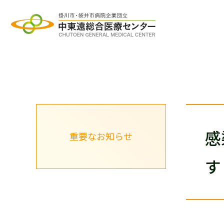
グ
本
ロ
フ
ロ
文
ー
ッ
ー
へ
カ
タ
バ
ル
ー
ル
ナ
へ
ナ
ビ
感
重要なお知らせ
ビ
ゲ
ゲ
ー
す
ー
シ
シ
ョ
ョ
ン
ン
へ